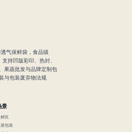
与透气保鲜袋，食品级
好。支持凹版彩印、热封、
、果蔬批发与品牌定制包
装与包装废弃物法规
场景
生鲜区
生菜包装