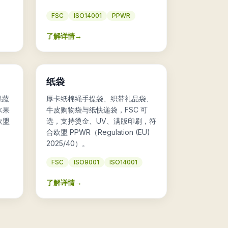
FSC
ISO14001
PPWR
了解详情
→
🛍️
纸袋
果蔬
厚卡纸棉绳手提袋、织带礼品袋、
水果
牛皮购物袋与纸快递袋，FSC 可
欧盟
选，支持烫金、UV、满版印刷，符
合欧盟 PPWR（Regulation (EU)
2025/40）。
FSC
ISO9001
ISO14001
了解详情
→