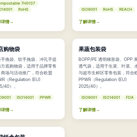
mpostable 7H0137
O14001
RoHS
ISO9001
RoHS
REACH
解详情
→
了解详情
→
🥬
店购物袋
果蔬包装袋
料手挽袋、软手挽袋、冲孔手提
BOPP/PE 透明梯形袋、OPP 
与方底购物袋，适用于品牌零售
透气袋，适用于生菜、叶菜、
、商场与活动推广，符合欧盟
与超市生鲜区零售包装，符合
R（Regulation (EU)
PPWR（Regulation (EU)
25/40）。
2025/40）。
O9001
ISO14001
PPWR
ISO9001
ISO14001
FDA
解详情
→
了解详情
→