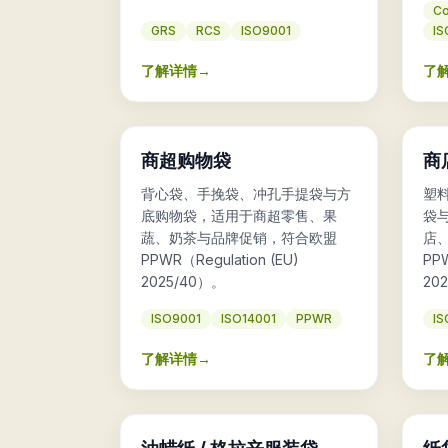
Co
GRS
RCS
ISO9001
IS
了解详情
→
了
🛒
🛍️
商超购物袋
商
背心袋、手挽袋、冲孔手提袋与方
塑
底购物袋，适用于商超零售、果
袋
蔬、奶茶与品牌促销，符合欧盟
店
PPWR（Regulation (EU)
PPW
2025/40）。
20
ISO9001
ISO14001
PPWR
IS
了解详情
→
了
👔
📄